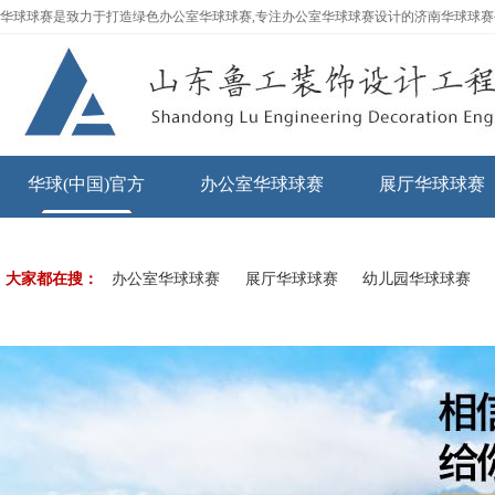
华球球赛是致力于打造绿色办公室华球球赛,专注办公室华球球赛设计的济南华球球赛
华球(中国)官方
办公室华球球赛
展厅华球球赛
服务承诺
关于鲁工
大家都在搜：
办公室华球球赛
展厅华球球赛
幼儿园华球球赛
餐饮华球球赛