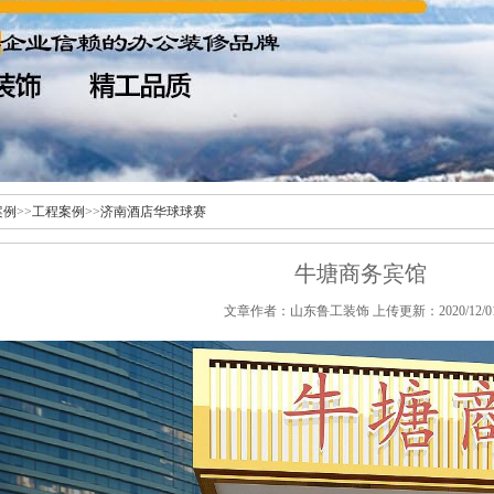
案例
>>
工程案例
>>
济南酒店华球球赛
牛塘商务宾馆
文章作者：山东鲁工装饰 上传更新：2020/12/0