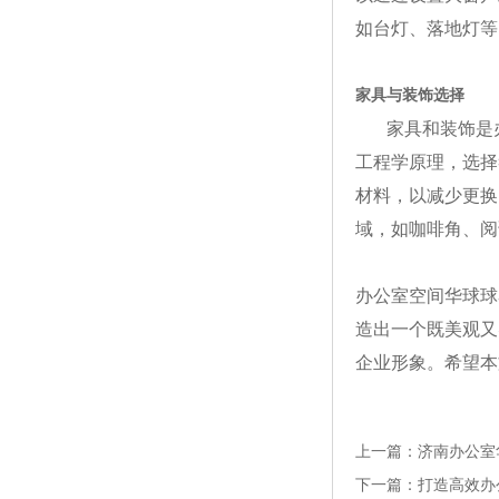
如台灯、落地灯等
家具与装饰选择
家具和装饰是
工程学原理，选择
材料，以减少更换
域，如咖啡角、阅
办公室空间华球球
造出一个既美观又
企业形象。希望本
上一篇：
济南办公室
下一篇：
打造高效办