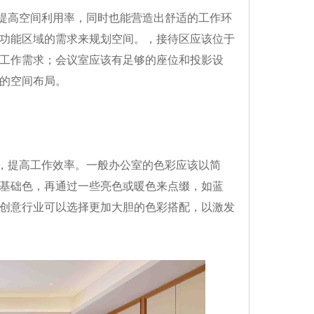
提高空间利用率，同时也能营造出舒适的工作环
功能区域的需求来规划空间。，接待区应该位于
工作需求；会议室应该有足够的座位和投影设
的空间布局。
，提高工作效率。一般办公室的色彩应该以简
基础色，再通过一些亮色或暖色来点缀，如蓝
创意行业可以选择更加大胆的色彩搭配，以激发