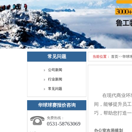
常见问题
当前位置：
首页
>>
华球
公司新闻
行业新闻
常见问题
在现代商业环
间，能够提升员工
华球球赛报价咨询
巧，帮助您打造一
免费热线：
0531-58763069
办公室布局规划