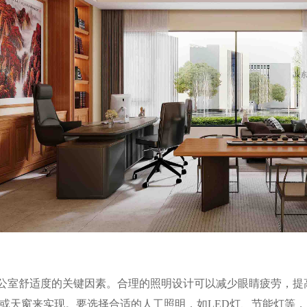
公室舒适度的关键因素。合理的照明设计可以减少眼睛疲劳，提
或天窗来实现。要选择合适的人工照明，如
LED灯、节能灯等