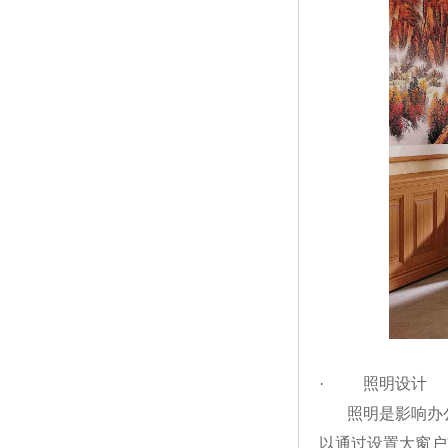
·
照明设计
照明是影响办
以通过设置大窗户