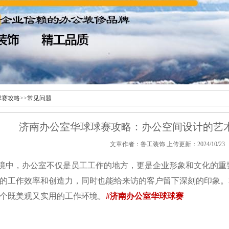
球赛攻略
>>
常见问题
济南办公室华球球赛攻略：办公空间设计的艺
文章作者：鲁工装饰 上传更新：2024/10/23
境中，办公室不仅是员工工作的地方，更是企业形象和文化的重
的工作效率和创造力，同时也能给来访的客户留下深刻的印象。
个既美观又实用的工作环境。
#济南办公室华球球赛