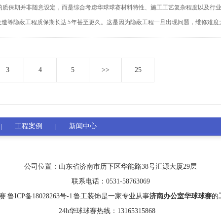
的质保期并非随意设定，而是综合考虑华球球赛材料特性、施工工艺复杂程度以及行
年，水电改造等隐蔽工程质保期长达 5 年甚至更久。这是因为隐蔽工程一旦出现问题，维修
3
4
5
>>
25
工程案例
新闻中心
|
|
公司位置：山东省济南市历下区华能路38号汇源大厦29层
联系电话：0531-58763069
球赛
鲁ICP备18028263号-1
鲁工装饰是一家专业从事
济南办公室华球球赛
的
24h华球球赛热线：13165315868