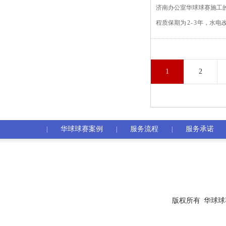
济南办公室华球球赛施工
程质保期为 2 - 3 
心。
1
2
华球球赛案例
服务流程
服务承诺
|
|
|
版权所有 华球