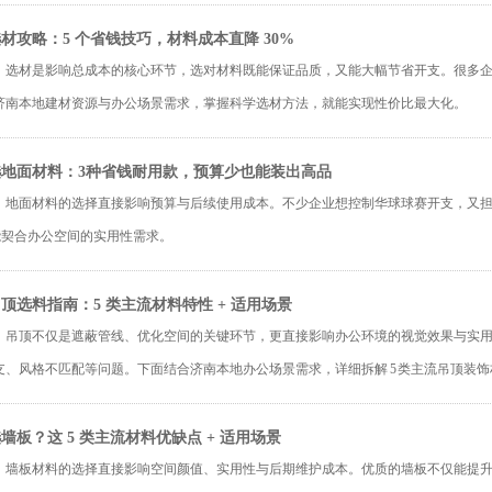
材攻略：5 个省钱技巧，材料成本直降 30%
选材是影响总成本的核心环节，选对材料既能保证品质，又能大幅节省开支。很多企业在
济南本地建材资源与办公场景需求，掌握科学选材方法，就能实现性价比最大化。
地面材料：3种省钱耐用款，预算少也能装出高品
，地面材料的选择直接影响预算与后续使用成本。不少企业想控制华球球赛开支，又
还能契合办公空间的实用性需求。
顶选料指南：5 类主流材料特性 + 适用场景
，吊顶不仅是遮蔽管线、优化空间的关键环节，更直接影响办公环境的视觉效果与实
支、风格不匹配等问题。下面结合济南本地办公场景需求，详细拆解 5 类主流吊顶装
板？这 5 类主流材料优缺点 + 适用场景
，墙板材料的选择直接影响空间颜值、实用性与后期维护成本。优质的墙板不仅能提