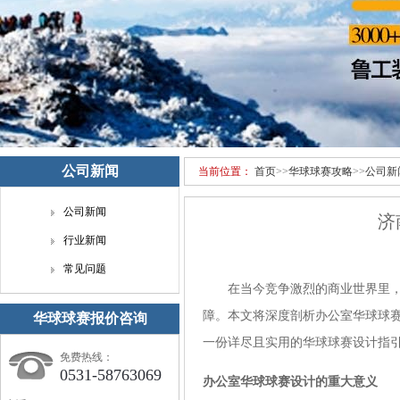
公司新闻
当前位置：
首页
>>
华球球赛攻略
>>
公司新
公司新闻
济
行业新闻
常见问题
在当今竞争激烈的商业世界里
障。本文将深度剖析办公室华球球
华球球赛报价咨询
一份详尽且实用的华球球赛设计指
免费热线：
0531-58763069
办公室华球球赛设计的重大意义