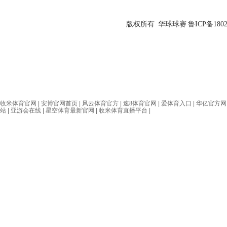
版权所有 华球球赛
鲁ICP备1802
收米体育官网
|
安博官网首页
|
风云体育官方
|
速8体育官网
|
爱体育入口
|
华亿官方网
站
|
亚游会在线
|
星空体育最新官网
|
收米体育直播平台
|