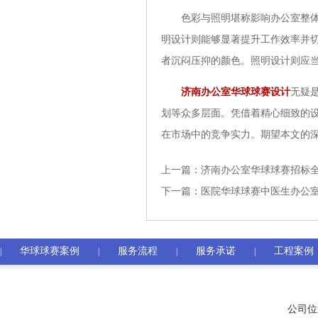
色彩与照明堪称影响办公室整
明设计则能够显著提升工作效率并
者沉闷压抑的颜色。照明设计则应
济南办公室华球球赛设计
无疑
划等众多层面。凭借着精心细致的
在市场中的竞争实力。期望本文的
上一篇：
济南办公室华球球赛招标
下一篇：
医院华球球赛中医生办公
华球球赛案例
服务流程
服务承诺
工程案例
|
|
|
|
公司位