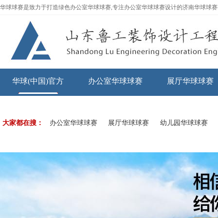
华球球赛是致力于打造绿色办公室华球球赛,专注办公室华球球赛设计的济南华球球赛
华球(中国)官方
办公室华球球赛
展厅华球球赛
服务承诺
关于鲁工
大家都在搜：
办公室华球球赛
展厅华球球赛
幼儿园华球球赛
餐饮华球球赛