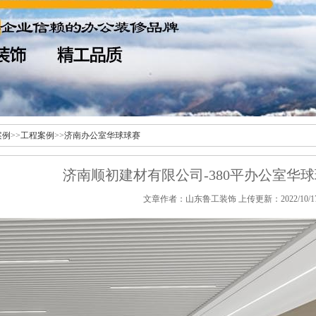
案例
>>
工程案例
>>
济南办公室华球球赛
济南顺初建材有限公司-380平办公室华
文章作者：山东鲁工装饰 上传更新：2022/10/1