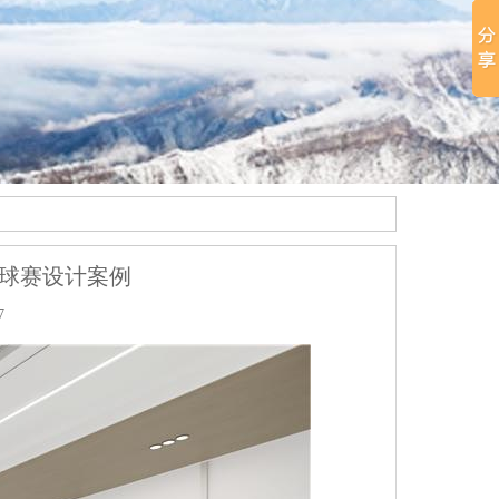
球球赛设计案例
7