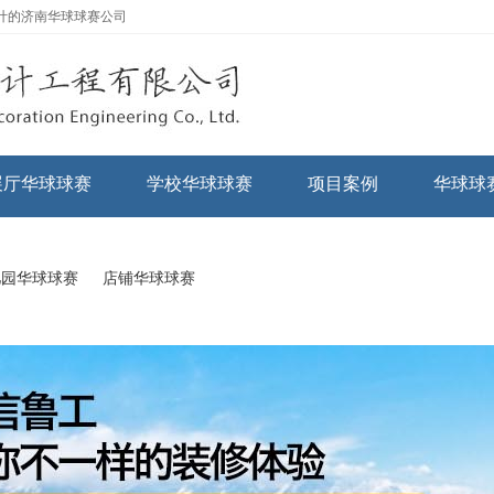
计的济南华球球赛公司
展厅华球球赛
学校华球球赛
项目案例
华球球
儿园华球球赛
店铺华球球赛